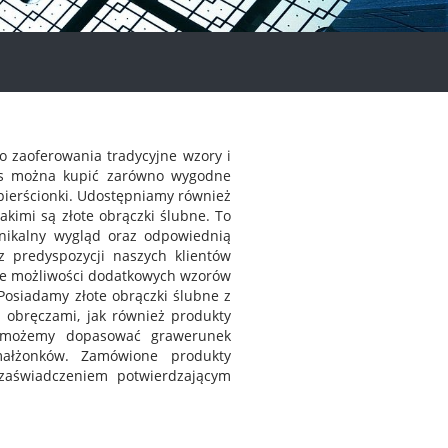
 zaoferowania tradycyjne wzory i
as można kupić zarówno wygodne
zy pierścionki. Udostępniamy również
kimi są złote obrączki ślubne. To
nikalny wygląd oraz odpowiednią
z predyspozycji naszych klientów
że możliwości dodatkowych wzorów
Posiadamy złote obrączki ślubne z
i obręczami, jak również produkty
i możemy dopasować grawerunek
małżonków. Zamówione produkty
zaświadczeniem potwierdzającym