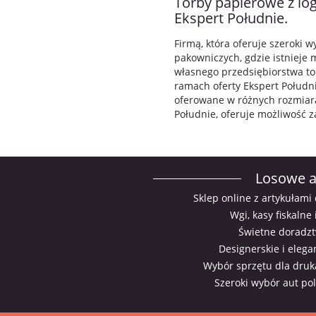
Torby papierowe z lo
Ekspert Południe.
Firmą, która oferuje szeroki 
pakowniczych, gdzie istnieje 
własnego przedsiębiorstwa to
ramach oferty Ekspert Południ
oferowane w różnych rozmiara
Południe, oferuje możliwość za
Losowe a
Sklep online z artykułami
Wgi, kasy fiskaln
Świetne doradzt
Designerskie i elegan
Wybór sprzętu dla druk
Szeroki wybór aut po