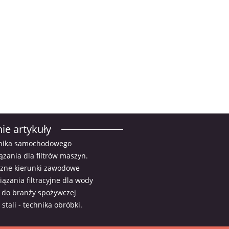
ie artykuły
ilnika samochodowego
ązania dla filtrów maszyn.
zne kierunki zawodowe
ązania filtracyjne dla wody
 do branży spożywczej
stali - technika obróbki.