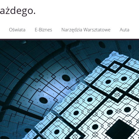
każdego.
Oświata
E-Biznes
Narzędzia Warsztatowe
Auta