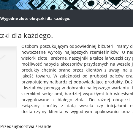
»
Wygodne złote obrączki dla każdego.
zki dla każdego.
Osobom poszukującym odpowiedniej biżuterii mamy do
nowoczesne wyroby najlepszych rzemieślników. U n
wisiorki złote i srebrne, naszyjniki a także łańcuszki c
możliwość nabycia akcesoriów przydatnych na wesele ja
produkty chętnie brane przez klientów z uwagi na u
jakość towaru. W zależności od grubości palców ora
przygotujemy najbardziej odpowiadające produkty. Du
i kształtów pomogą w dobraniu najlepszego wariantu. 
szerokimi wcięciami, bardziej wypukłymi lub wklęsłym
przygotowane z białego złota. Do każdej obrączk
związany choćby z datą wesela czy inicjałami 
dostarczymy klienta w wygodnym opakowaniu oraz 
 Przedsiębiorstwa / Handel