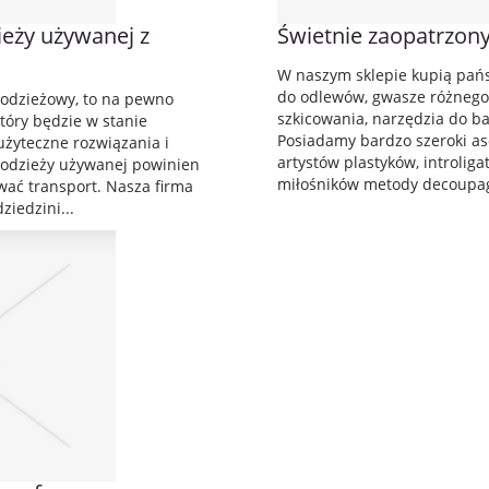
ieży używanej z
Świetnie zaopatrzony
W naszym sklepie kupią pańs
do odlewów, gwasze różnego
 odzieżowy, to na pewno
szkicowania, narzędzia do ba
który będzie w stanie
Posiadamy bardzo szeroki as
użyteczne rozwiązania i
artystów plastyków, introligat
r odzieży używanej powinien
miłośników metody decoupag
ać transport. Nasza firma
ziedzini...