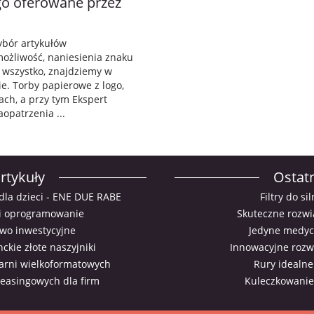
go oferowane przez
wybór artykułów
możliwość, naniesienia znaku
 wszystko, znajdziemy w
e. Torby papierowe z logo,
ch, a przy tym Ekspert
opatrzenia ...
rtykuły
Ostatn
 dla dzieci - ENE DUE RABE
Filtry do s
e i oprogramowanie
Skuteczne rozwi
wo inwestycyjne
Jedyne medyc
ckie złote naszyjniki
Innowacyjne rozwi
arni wielkoformatowych
Rury idealne
leasingowych dla firm
Kuleczkowanie 