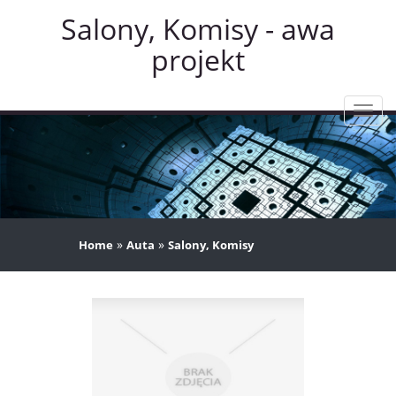
Salony, Komisy - awa
projekt
Rozw
nawig
»
»
Home
Auta
Salony, Komisy