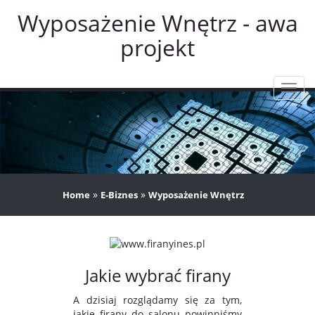
Wyposażenie Wnętrz - awa
projekt
Rozw
nawig
»
»
Home
E-Biznes
Wyposażenie Wnętrz
Jakie wybrać firany
A dzisiaj rozglądamy się za tym,
jakie firany do salonu powinniśmy