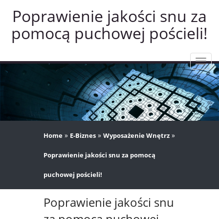
Poprawienie jakości snu za
pomocą puchowej pościeli!
Rozw
nawig
»
»
»
Home
E-Biznes
Wyposażenie Wnętrz
Poprawienie jakości snu za pomocą
puchowej pościeli!
Poprawienie jakości snu
za pomocą puchowej