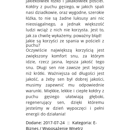
jakiekolwiek łóżko i jakakolwiek pościel.
Kołdry z puchu gęsiego, w jakich spali
nasi dziadkowie, oraz wygodne, szerokie
łóżka, to nie są żadne luksusy ani nic
nieosiągalnego, a jednak większość
ludzi wciąż z nich nie korzysta. Jest to,
jak za chwilę wykażemy, poważny błąd!
Jakie są korzyści ze spania w pościeli z
puchu?
Oczywiście największą korzyścią jest
zwiększony komfort snu, za którym
idzie, rzecz jasna, lepsza jakość tego
snu. Długi sen nie zawsze jest lepszy
niż krótki. Ważniejsza od długości jest
jakość, a żeby sen był dobrej jakości,
musimy zapewnić mu odpowiednie
warunki. Miękkie, lekkie i ciepłe kołdry z
puchu gęsiego ułatwiają głęboki,
regenerujący sen, dzięki któremu
jesteśmy w dzień wypoczęci i pełni
energii do działania!
Dodane: 2017-07-24
::
Kategoria: E-
Biznes / Wyposażenie Wnętrz