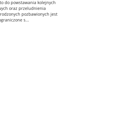
 to do powstawania kolejnych
wych oraz przeludnienia
 grodzonych pozbawionych jest
raniczone s...