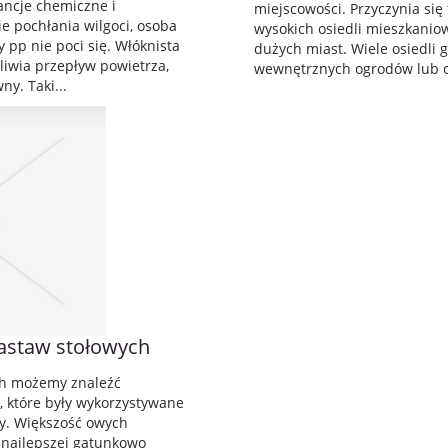
ancje chemiczne i
miejscowości. Przyczynia się
ie pochłania wilgoci, osoba
wysokich osiedli mieszkanio
pp nie poci się. Włóknista
dużych miast. Wiele osiedli
liwia przepływ powietrza,
wewnętrznych ogrodów lub og
ny. Taki...
zastaw stołowych
h możemy znaleźć
, które były wykorzystywane
y. Większość owych
 najlepszej gatunkowo