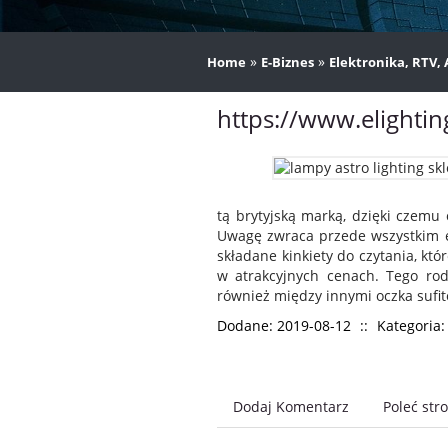
»
»
Home
E-Biznes
Elektronika, RTV,
https://www.elighting
tą brytyjską marką, dzięki czem
Uwagę zwraca przede wszystkim e
składane kinkiety do czytania, k
w atrakcyjnych cenach. Tego ro
również między innymi oczka sufi
Dodane: 2019-08-12
::
Kategoria:
Dodaj Komentarz
Poleć str