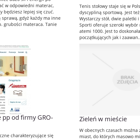
ać w odpowiedni materac,
Tenis stołowy staje się w Po
y będziesz lepiej się czuć.
dyscypliną sportową. Jest te
ą sprawą, gdyż każdy ma inne
Wystarczy stół, dwie paletki i
. grubości materaca. Tanie
Sporti oferuje szeroki wybór 
atemi 1000. Jest to doskonał
początkujących jak i zaawan..
 pp od firmy GRO-
Zieleń w mieście
W obecnych czasach można 
czne charakteryzujące się
miast, do których masowo mi