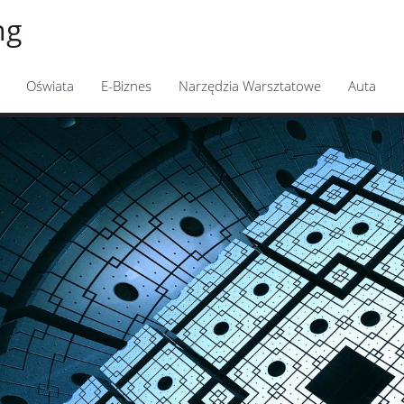
ng
Oświata
E-Biznes
Narzędzia Warsztatowe
Auta