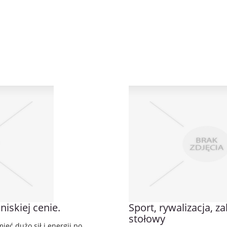
iskiej cenie.
Sport, rywalizacja, za
stołowy
ieć dużo sił i energii po