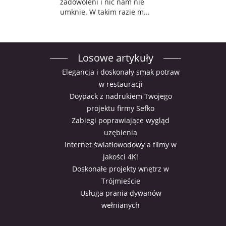
zadowoleni i nic nam nie
umknie. W takim razie m...
Losowe artykuły
Elegancja i doskonały smak potraw
w restauracji
Doypack z nadrukiem Twojego
projektu firmy Sefko
Zabiegi poprawiające wygląd
uzębienia
Internet światłowodowy a filmy w
jakości 4K!
Doskonałe projekty wnętrz w
Trójmieście
Usługa prania dywanów
wełnianych