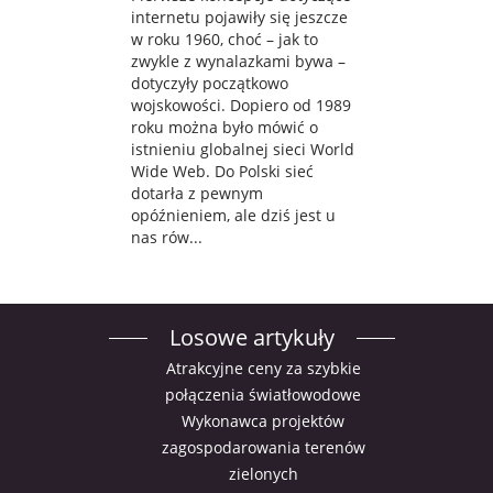
internetu pojawiły się jeszcze
w roku 1960, choć – jak to
zwykle z wynalazkami bywa –
dotyczyły początkowo
wojskowości. Dopiero od 1989
roku można było mówić o
istnieniu globalnej sieci World
Wide Web. Do Polski sieć
dotarła z pewnym
opóźnieniem, ale dziś jest u
nas rów...
Losowe artykuły
Atrakcyjne ceny za szybkie
połączenia światłowodowe
Wykonawca projektów
zagospodarowania terenów
zielonych