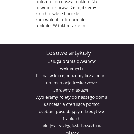
potrzeb i do naszych okien. Na
pewno to sprawi, że będziemy
z nich o wiele bardziej
zadowoleni i nic nam nie
umknie. W takim razie m...
Losowe artykuły
Usługa prania dywanów
wełnianych
Firma, w której możemy liczyć m.in.
na instalacje tryskaczowe
Sprawny magazyn
Wybieramy rolety do naszego domu
Kancelaria oferująca pomoc
osobom posiadającym kredyt we
frankach
Jaki jest zasięg światłowodu w
Polsce?