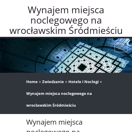
Wynajem miejsca
noclegowego na
wrocławskim Śródmieściu
Rozw
nawig
»
»
»
Home
Zwiedzanie
Hotele i Noclegi
Wynajem miejsca noclegowego na
wrocławskim Śródmieściu
Wynajem miejsca
noclegowego na