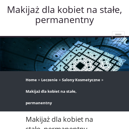
Makijaż dla kobiet na stałe,
permanentny
Rozw
nawig
»
»
»
Home
Leczenie
Salony Kosmetyczne
Makijaż dla kobiet na stałe,
permanentny
Makijaż dla kobiet na
stałe, permanentny