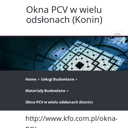
Okna PCV w wielu
odsłonach (Konin)
Rozw
nawig
»
»
Home
Usługi Budowlane
»
Materiały Budowlane
Okna PCV w wielu odsłonach (Konin)
http://www.kfo.com.pl/okna-
pcv