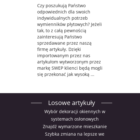
Czy poszukują Państwo
odpowiednich dla swoich
indywidualnych potrzeb
wymienników płytowych? Jeżeli
tak, to z całą pewnością
zainteresują Państwo
sprzedawane przez naszą
firmę artykuły. Dzięki
importowanym przez nas
artykułom wytworzonym przez
markę SWEP klienci będą mogli
się przekonać jak wysoką ...
Losowe artykuły
Wybór dekoracji okiennych w
systemach osłonowych
Znajdź wymarzone mieszkanie
Szybka zmiana na lepsze we