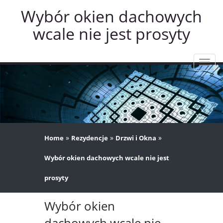
Wybór okien dachowych
wcale nie jest prosyty
Rozw
nawig
»
»
»
Home
Rezydencje
Drzwi i Okna
Wybór okien dachowych wcale nie jest
prosyty
Wybór okien
dachowych wcale nie