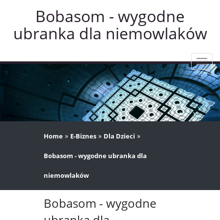
Bobasom - wygodne
ubranka dla niemowlaków
Rozw
nawig
»
»
»
Home
E-Biznes
Dla Dzieci
Bobasom - wygodne ubranka dla
niemowlaków
Bobasom - wygodne
ubranka dla