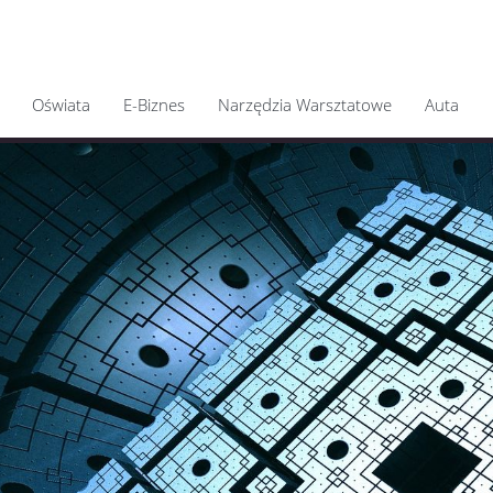
Oświata
E-Biznes
Narzędzia Warsztatowe
Auta