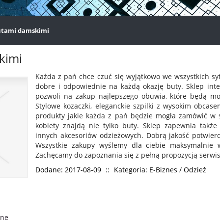
butami damskimi
kimi
Każda z pań chce czuć się wyjątkowo we wszystkich syt
dobre i odpowiednie na każdą okazję buty. Sklep inte
pozwoli na zakup najlepszego obuwia, które będą mo
Stylowe kozaczki, eleganckie szpilki z wysokim obcase
produkty jakie każda z pań będzie mogła zamówić w se
kobiety znajdą nie tylko buty. Sklep zapewnia takż
innych akcesoriów odzieżowych. Dobrą jakość potwierd
Wszystkie zakupy wyślemy dla ciebie maksymalnie 
Zachęcamy do zapoznania się z pełną propozycją serwisu
Dodane: 2017-08-09
::
Kategoria: E-Biznes / Odzież
onę