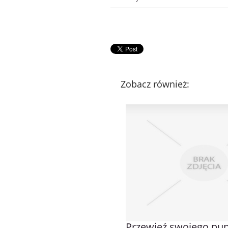
Zobacz również:
Przewieź swojego pup