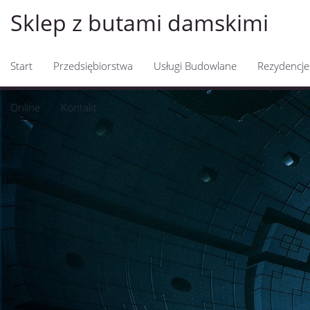
Sklep z butami damskimi
Start
Przedsiębiorstwa
Usługi Budowlane
Rezydencje
Online
Kontakt