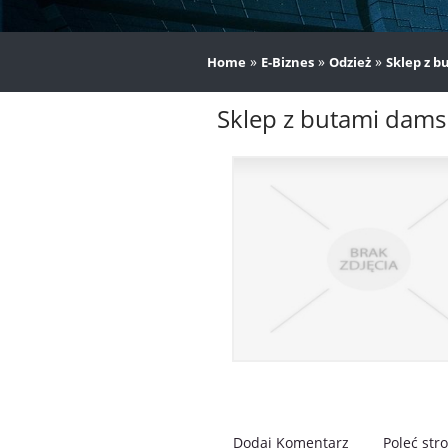
»
»
»
Home
E-Biznes
Odzież
Sklep z 
Sklep z butami dams
Dodaj Komentarz
Poleć str