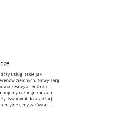
icze
dczy usługi takie jak
terenów zielonych. Nowy Targ
o nowoczesnego centrum
ponujemy różnego rodzaju
orzystywanymi do aranżacji
encyjne ceny zarówno ...