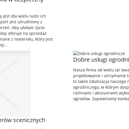
 jest dla wielu ludzi ich
sport jest utrudniony z
zeń. Aby ułatwić życie
klep oferuje na sprzedaż
onane z materiału, który jest
j...
Dobre usługi ogrodn
Nasza firma od wielu lat świa
projektowanie i utrzymanie 
to także lokalizacja naszeg
ogrodniczego, w którym dys
roślinami i akcesoriami wyk
ogrodów. Zapewniamy konkur
erów scenicznych