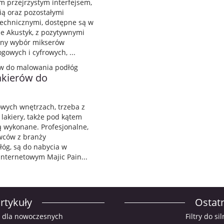
 przejrzystym interfejsem,
ią oraz pozostałymi
technicznymi, dostępne są w
ie Akustyk, z pozytywnymi
yjny wybór mikserów
gowych i cyfrowych, ...
lakierów do
ych wnętrzach, trzeba z
lakiery, także pod kątem
są wykonane. Profesjonalne,
wców z branży
łóg, są do nabycia w
internetowym Majic Pain...
rtykuły
Ostatn
a dla nowoczesnych
Filtry do s