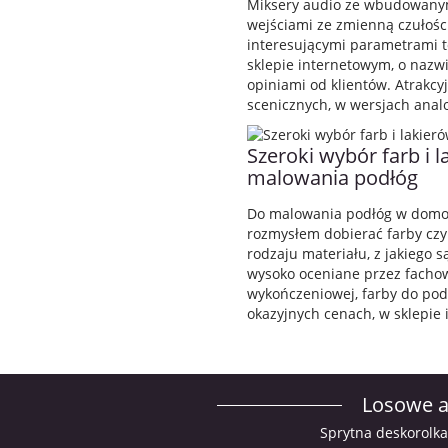
Miksery audio ze wbudowanym
wejściami ze zmienną czułośc
interesującymi parametrami 
sklepie internetowym, o nazw
opiniami od klientów. Atrakc
scenicznych, w wersjach analo
Szeroki wybór farb i 
malowania podłóg
Do malowania podłóg w domow
rozmysłem dobierać farby czy 
rodzaju materiału, z jakiego 
wysoko oceniane przez facho
wykończeniowej, farby do pod
okazyjnych cenach, w sklepie 
Losowe a
Sprytna deskorolk