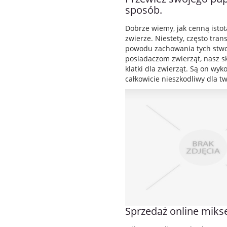
sposób.
Dobrze wiemy, jak cenną istotą
zwierze. Niestety, często tran
powodu zachowania tych stwor
posiadaczom zwierząt, nasz s
klatki dla zwierząt. Są on wyk
całkowicie nieszkodliwy dla two
Sprzedaż online miks