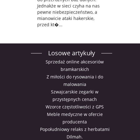
Jednakże w sieci czyha na nas
pewne niebezpieczeństwo, a
mianowicie ataki hakerskie,
przed kt�...
Losowe artykuły
Sprzedaż online akcesoriów
bramkarskich
Z miłości do rysowania i do
malowania
Szwajcarskie zegarki w
przystępnych cenach
Wzorce częstotliwości z GPS
Meble medyczne w ofercie
producenta
Popołudniowy relaks z herbatami
DIlmah.