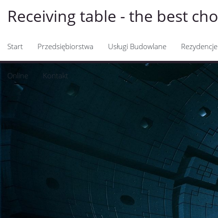
Receiving table - the best cho
Start
Przedsiębiorstwa
Usługi Budowlane
Rezydencje
Online
Kontakt