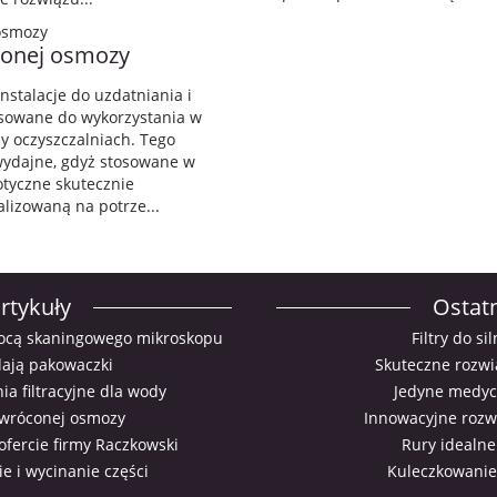
conej osmozy
nstalacje do uzdatniania i
stosowane do wykorzystania w
y oczyszczalniach. Tego
 wydajne, gdyż stosowane w
tyczne skutecznie
lizowaną na potrze...
rtykuły
Ostatn
ocą skaningowego mikroskopu
Filtry do s
ają pakowaczki
Skuteczne rozwi
a filtracyjne dla wody
Jedyne medyc
dwróconej osmozy
Innowacyjne rozwi
ercie firmy Raczkowski
Rury idealne
 i wycinanie części
Kuleczkowanie 