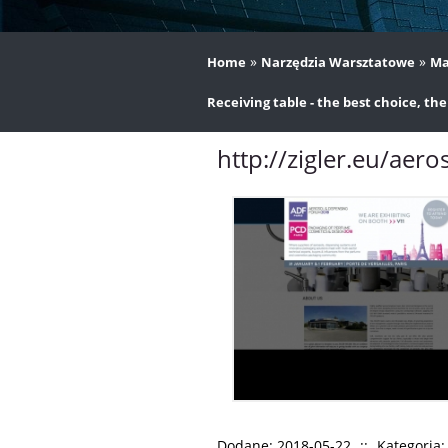
»
»
Home
Narzędzia Warsztatowe
Ma
Receiving table - the best choice, the
http://zigler.eu/aero
Dodane: 2018-05-22
::
Kategoria