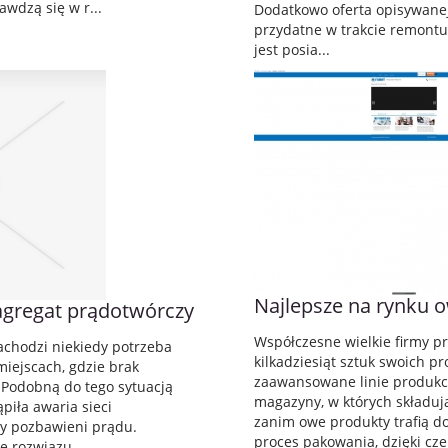
awdzą się w r...
Dodatkowo oferta opisywanej
przydatne w trakcie remont
jest posia...
Najlepsze na rynku ow
agregat prądotwórczy
Współczesne wielkie firmy p
achodzi niekiedy potrzeba
kilkadziesiąt sztuk swoich p
miejscach, gdzie brak
zaawansowane linie produkc
. Podobną do tego sytuacją
magazyny, w których składują
ąpiła awaria sieci
zanim owe produkty trafią d
my pozbawieni prądu.
proces pakowania, dzięki czem
e rozwiązu...