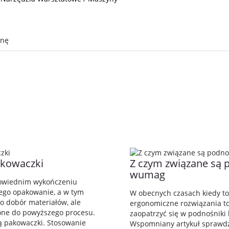
onę
akowaczki
Z czym związane są 
wumag
powiednim wykończeniu
ego opakowanie, a w tym
W obecnych czasach kiedy t
ko dobór materiałów, ale
ergonomiczne rozwiązania to
one do powyższego procesu.
zaopatrzyć się w podnośnik
ą pakowaczki. Stosowanie
Wspomniany artykuł sprawdz