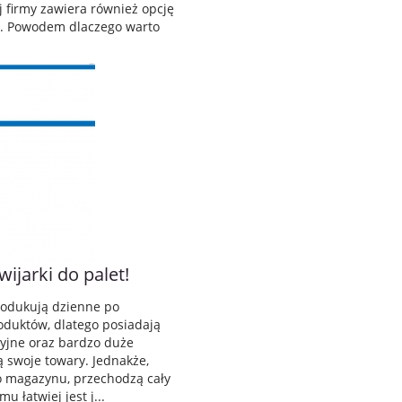
 firmy zawiera również opcję
u. Powodem dlaczego warto
ijarki do palet!
rodukują dzienne po
roduktów, dlatego posiadają
yjne oraz bardzo duże
 swoje towary. Jednakże,
o magazynu, przechodzą cały
u łatwiej jest j...