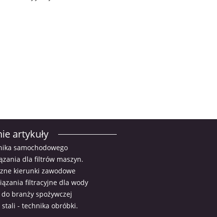
ie artykuły
ilnika samochodowego
ązania dla filtrów maszyn.
zne kierunki zawodowe
ązania filtracyjne dla wody
 do branży spożywczej
stali - technika obróbki.