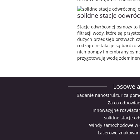
solidne stacje odwró
Stacje odwróconej osmozy to i
filtracji wody, które są przy
dużych przedsiębiorstwach cz
rodzaju instalacje są bardzo
nich pompy i membrany osmo
przygotowują wodę zdeminera
Losowe a
Badanie nanostruktur za pom
Za co odpowiad
Innowacyjne rozwiązani
solidne stacje o
Windy samochodowe w of
Laserowe znakowanie