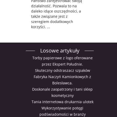
Państwo zarejestrować swoją
działalność. Pozwala to na
daleko idące oszczędności, a
także związane jest z
szeregiem dodatkowych
korzyści. ...
Losowe artykuły
Torby papierowe z logo oferowane
przez Ekspert Południe.
Skuteczny odstraszacz szpaków
Fabryka Naczyń Kamionkowych z
Bolesławca.
Doskonale zaopatrzony i tani sklep
kosmetyczny
Tania internetowa drukarnia ulotek
Wykorzystywanie potęgi
podświadomości w branży