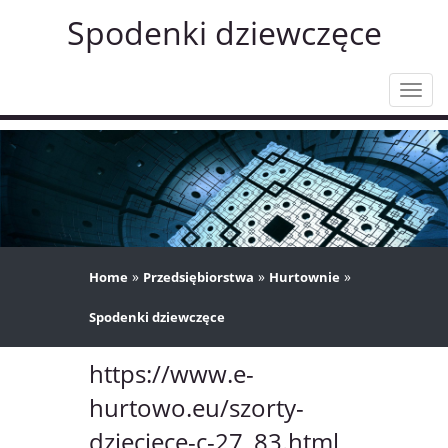
Spodenki dziewczęce
Rozw
nawig
»
»
»
Home
Przedsiębiorstwa
Hurtownie
Spodenki dziewczęce
https://www.e-
hurtowo.eu/szorty-
dzieciece-c-27_83.html