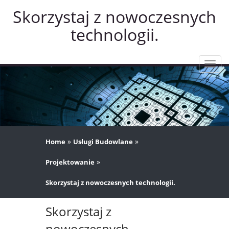
Skorzystaj z nowoczesnych
technologii.
Rozw
nawig
»
»
Home
Usługi Budowlane
»
Projektowanie
Skorzystaj z nowoczesnych technologii.
Skorzystaj z
nowoczesnych