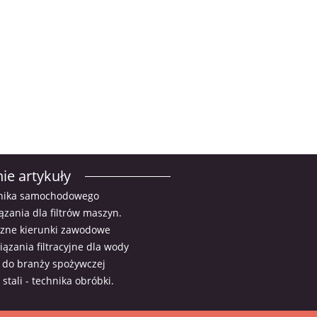
ie artykuły
ilnika samochodowego
ązania dla filtrów maszyn.
zne kierunki zawodowe
ązania filtracyjne dla wody
 do branży spożywczej
stali - technika obróbki.