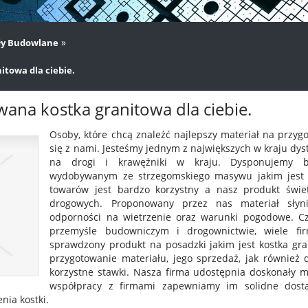
»
ły Budowlane
towa dla ciebie.
ana kostka granitowa dla ciebie.
Osoby, które chcą znaleźć najlepszy materiał na przy
się z nami. Jesteśmy jednym z największych w kraju dys
na drogi i krawężniki w kraju. Dysponujemy 
wydobywanym ze strzegomskiego masywu jakim jest k
towarów jest bardzo korzystny a nasz produkt świe
drogowych. Proponowany przez nas materiał słyni
odporności na wietrzenie oraz warunki pogodowe. Cz
przemyśle budowniczym i drogownictwie, wiele fir
sprawdzony produkt na posadzki jakim jest kostka gr
przygotowanie materiału, jego sprzedaż, jak również 
korzystne stawki. Nasza firma udostępnia doskonały ma
współpracy z firmami zapewniamy im solidne dosta
nia kostki.