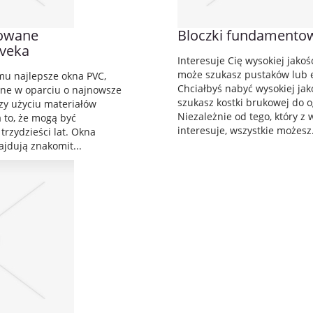
sowane
Bloczki fundamento
 veka
Interesuje Cię wysokiej jako
może szukasz pustaków lub 
mu najlepsze okna PVC,
Chciałbyś nabyć wysokiej jak
one w oparciu o najnowsze
szukasz kostki brukowej do o
zy użyciu materiałów
Niezależnie od tego, który 
 to, że mogą być
interesuje, wszystkie możesz.
rzydzieści lat. Okna
ajdują znakomit...