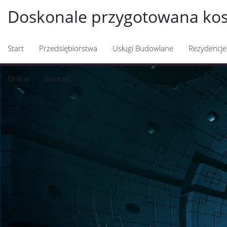
Doskonale przygotowana kost
Start
Przedsiębiorstwa
Usługi Budowlane
Rezydencje
Online
Kontakt