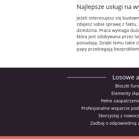
Najlepsze usługi na wy
Jeżeli interesujesz się budow
zdajesz sobie sprawę z faktu, ż
dziedzina. Praca wymaga duże
która jest zdobywana przez la
posiadają. Dzięki temu takie 
papy przebiegają bezproblemo
Losowe a
Bloczki fu
Elementy złą
Pełne zaopatrzeni
Profesjonalne wsparcie pod
Skorzystaj z nowocz
Zadbaj o odpowiednią 