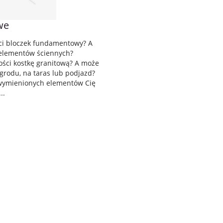
we
ści bloczek fundamentowy? A
elementów ściennych?
ości kostkę granitową? A może
grodu, na taras lub podjazd?
z wymienionych elementów Cię
..