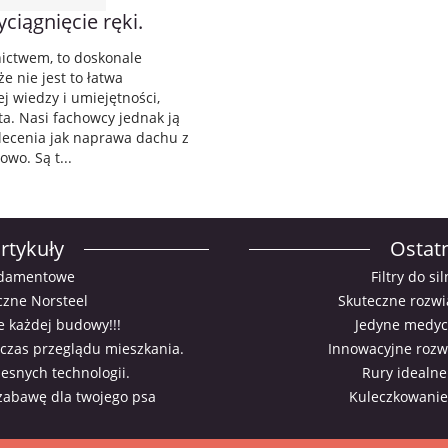
ciągnięcie ręki.
nictwem, to doskonale
e nie jest to łatwa
j wiedzy i umiejętności,
ta. Nasi fachowcy jednak ją
zlecenia jak naprawa dachu z
wo. Są t...
rtykuły
Ostatn
ndamentowe
Filtry do s
czne Norsteel
Skuteczne rozwi
e każdej budowy!!!
Jedyne medyc
czas przeglądu mieszkania.
Innowacyjne rozwi
esnych technologii.
Rury idealne
zabawę dla twojego psa
Kuleczkowanie 