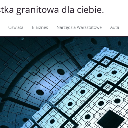
ka granitowa dla ciebie.
Oświata
E-Biznes
Narzędzia Warsztatowe
Auta