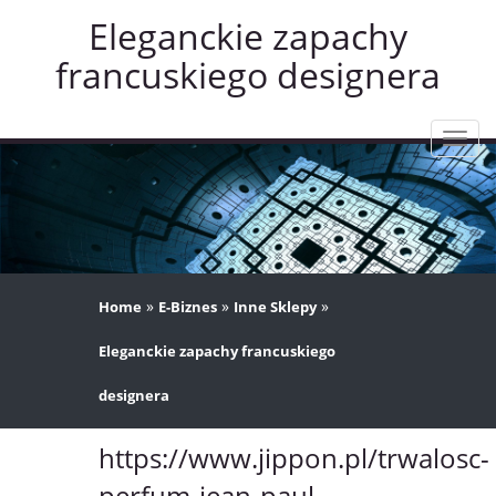
Eleganckie zapachy
francuskiego designera
Rozw
nawig
»
»
»
Home
E-Biznes
Inne Sklepy
Eleganckie zapachy francuskiego
designera
https://www.jippon.pl/trwalosc-
perfum-jean-paul-