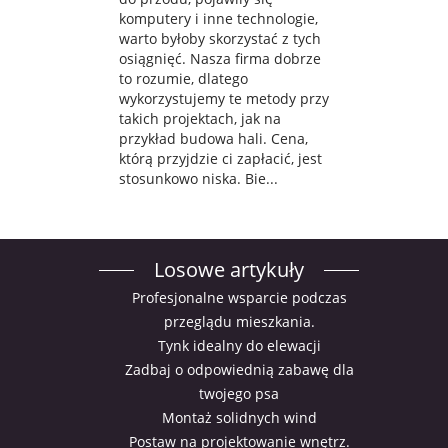
komputery i inne technologie,
warto byłoby skorzystać z tych
osiągnięć. Nasza firma dobrze
to rozumie, dlatego
wykorzystujemy te metody przy
takich projektach, jak na
przykład budowa hali. Cena,
którą przyjdzie ci zapłacić, jest
stosunkowo niska. Bie...
Losowe artykuły
Profesjonalne wsparcie podczas
przeglądu mieszkania.
Tynk idealny do elewacji
Zadbaj o odpowiednią zabawę dla
twojego psa
Montaż solidnych wind
Postaw na projektowanie wnętrz.